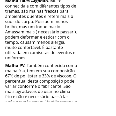
Malha 100% Algodão.
Muito
conhecida e com diferentes tipos de
tramas, são malhas frescas para
ambientes quentes e retém mais o
suor do corpo. Possuem menos
brilho, mas um toque macio.
Amassam mais ( necessário passar ),
podem deformar e esticar com o
tempo, causam menos alergia,
muito confortável. É bastante
utilizada em camisetas de eventos e
uniformes.
Malha PV.
Também conhecida como
malha fria, tem em sua composição
67% de poliéster e 33% de viscose. O
percentual desta composição pode
variar conforme o fabricante. São
mais agradáveis de usar no clima
frio e não é necessário passá-las
após a sua lavagem. Ventila menos o
corpo e retém pouco suor no tecido.
Possuem mais brilho e um toque